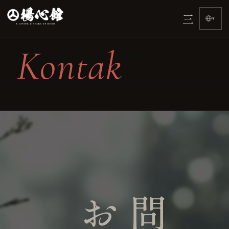
Beranda
Otome-ryū
Silsilah
Sejarah
Sistem
三
›
›
›
›
›
▾
Kontak
お問