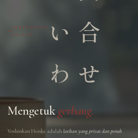
い合
問
PERTANYAAN
PRIVAT
わせ
Mengetuk
gerbang.
Yoshinkan Honke adalah
latihan yang privat dan penuh