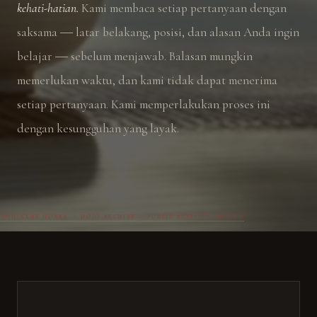
kehati-hatian.
Kami membaca setiap pertanyaan dengan
saksama ― latar belakang, posisi, dan alasan Anda ingin
belajar ― sebelum menjawab. Balasan mungkin
memerlukan waktu, dan kami tidak dapat menerima
setiap pertanyaan. Kami memperlakukan proses ini
dengan kesungguhan yang layak.
YOSHINKAN HONKE ・ DŌJŌ ARCHIVE — PUBLIC ACTIVITY RECORD