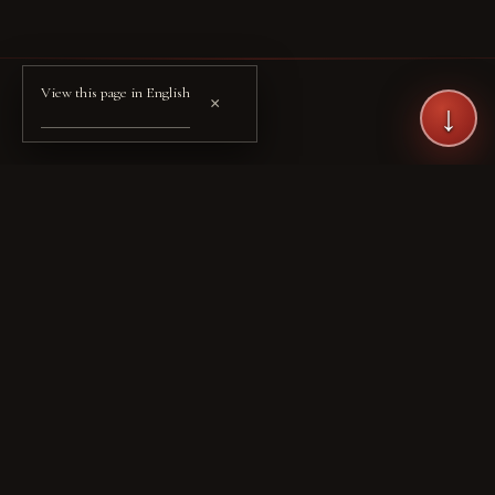
View this page in English
×
↓
— LINGKARAN PENUH
Setelah mengetuk gerbang,
kembalilah ke awal.
Kisah Yoshinkan Honke adalah satu narasi yang