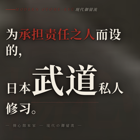
现代御留流
MODERN OTOME-RYŪ
为
承担责任之人
而设
的，
武道
日本
私人
修习。
― 揚心館本家 ― 现代の御留流 ―