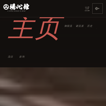
三
▾
主页
御留流
诸流派
历史
›
›
›
›
流仪
咨询
›