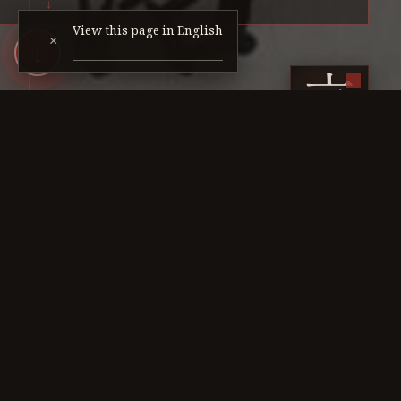
View this page in English
1982
×
↓
立
RITSU
نوزاكي كايكان
أسسها
نوزاكي