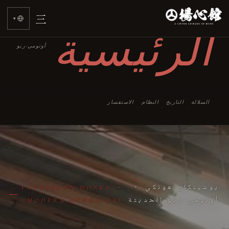
三
▾
الرئيسية
أوتومي-ريو
›
السلالة
التاريخ
النظام
الاستفسار
›
›
›
›
يوشينكان هونكي ・
YOSHINKAN HONKE ・
أوتومي-ريو الحديثة
MODERN OTOME-RYŪ