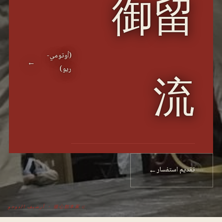
御留
(أوتومي-
←
ريو)
流
تقديم استفسار
←
© 揚心館本家 ・ أرشيف الدوجو