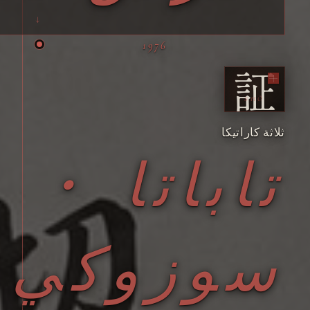
1976
証
SHŌ
ثلاثة كاراتيكا
تاباتا ・
سوزوكي