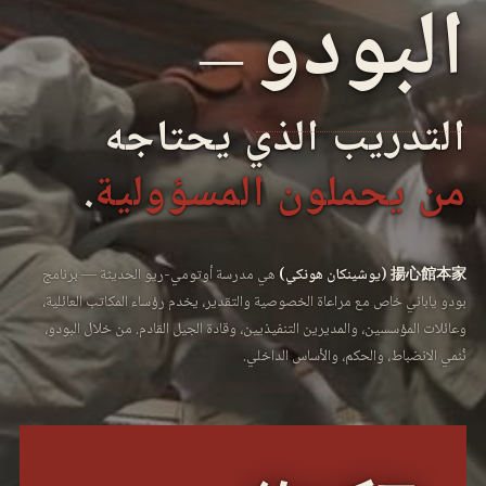
البودو
―
التدريب الذي يحتاجه
من يحملون المسؤولية
.
揚心館本家 (يوشينكان هونكي)
هي مدرسة أوتومي-ريو الحديثة ― برنامج
بودو ياباني خاص مع مراعاة الخصوصية والتقدير، يخدم رؤساء المكاتب العائلية،
وعائلات المؤسسين، والمديرين التنفيذيين، وقادة الجيل القادم. من خلال البودو،
نُنمي الانضباط، والحكم، والأساس الداخلي.