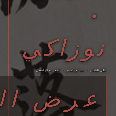
・
نوزاكي
بطل اليابان ・ ضد أوركيديز ・ المدرب الرئيسي.
عرض ال