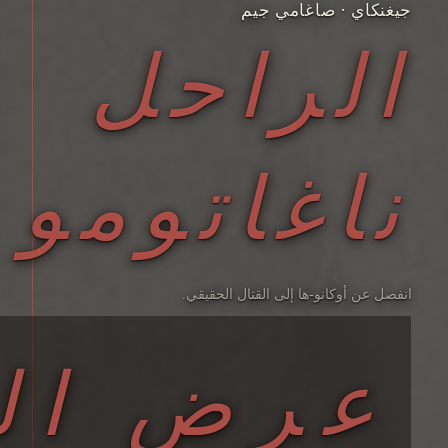
جيغنكاي · صاغامي جيم
الراحل
ناغاتومو
انفصل عن أوكانو-ها إلى القتال الحقيقي.
عرض ال