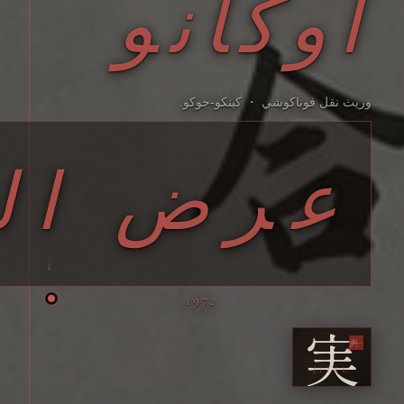
أوكانو
وريث نقل فوناكوشي ・ كينكو-جوكو.
عرض ال
1972
実
JITSU