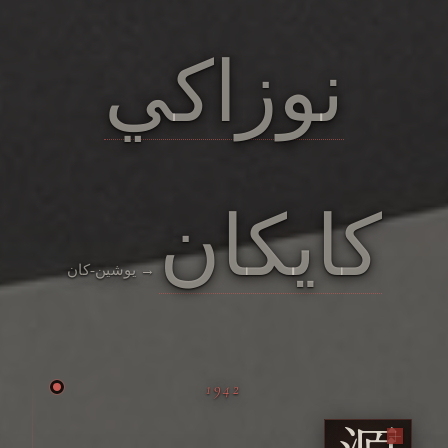
نوزاكي
كايكان
→ يوشين-كان
1942