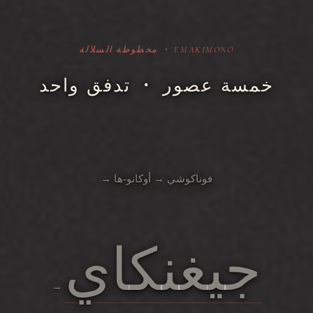
EMAKIMONO ・ مخطوطة السلالة
خمسة عصور ・ تدفق واحد
فوناكوشي → أوكانو-ها →
جيغنكاي
→