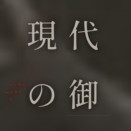
現代
の
御
आधुनिक
ओतोमे-
र्यू