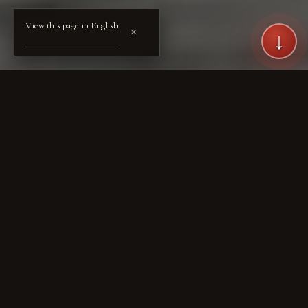
View this page in English
×
↓
© YOSHINKAN HONKE ・ DŌJŌ ARCHIVE — PUBLIC ACTIVITY RECORD