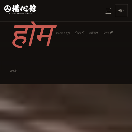
三
▾
होम
Otome-ryū
वंशावली
इतिहास
प्रणाली
›
›
›
›
›
संपर्क