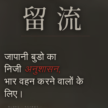
留流
जापानी बुडो का
निजी
अनुशासन,
भार वहन करने वालों के
लिए।
― 揚心館本家 ― 現代の御留流 ―