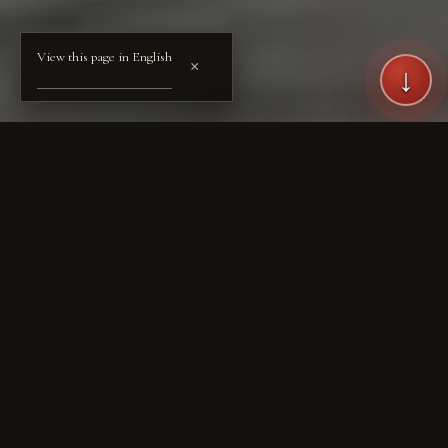
View this page in English
×
↓
© YOSHINKAN HONKE ・ DŌJŌ ARCHIVE — PUBLIC ACTIVITY RECORD