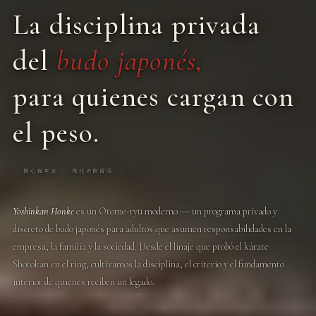
La disciplina privada
del
budo japonés,
para quienes cargan con
el peso.
― 揚心館本家 ― 現代の御留流 ―
Yoshinkan Honke
es un Otome-ryū moderno ― un programa privado y
discreto de budo japonés para adultos que asumen responsabilidades en la
empresa, la familia y la sociedad. Desde el linaje que probó el kárate
Shotokan en el ring, cultivamos la disciplina, el criterio y el fundamento
interior de quienes reciben un legado.