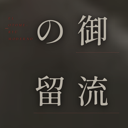
の
御
EL
OTOME-
RYŪ
MODERNO
留流