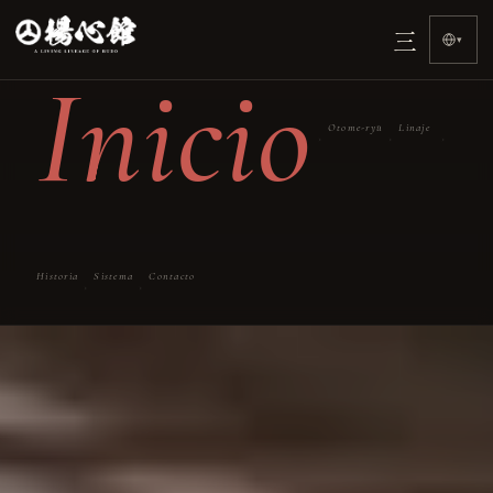
三
▾
Inicio
Otome-ryū
Linaje
›
›
›
Historia
Sistema
Contacto
›
›