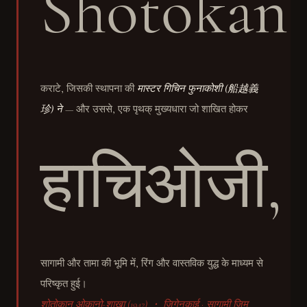
Shōtōkan
कराटे, जिसकी स्थापना की
मास्टर गिचिन फुनाकोशी (船越義
珍) ने
— और उससे, एक पृथक् मुख्यधारा जो शाखित होकर
हाचिओजी,
सागामी और तामा की भूमि में, रिंग और वास्तविक युद्ध के माध्यम से
परिष्कृत हुई।
शोतोकान ओकानो-शाखा (1942) ・ जिगेनकाई · सागामी जिम