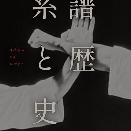
系譜
と歴
इतिहास
एवं
धरोहर
史