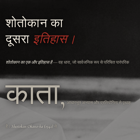
史
शोतोकान का
दूसरा
इतिहास।
शोतोकान का एक और इतिहास है
― वह धारा, जो सार्वजनिक रूप से परिचित पारंपरिक
काता,
आधारभूत अभ्यास और प्रतियोगिता से पृथक्
है।
Shotokan Okano-ha (1942)
से