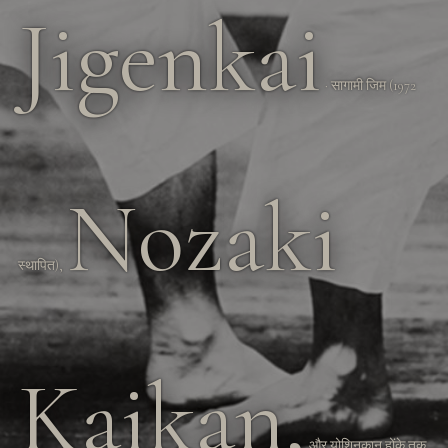
Jigenkai
· सागामी जिम (1972
Nozaki
स्थापित),
Kaikan,
और योशिनकान होंके तक