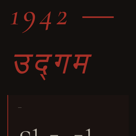
1942 ―
उद्गम
—