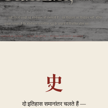
― यही रिंग में परखी गई शोतोकान की वंशावली है। यह विद्यालय का विखंडन नहीं, बल्कि
इसका प्रमाण है कि शोतोकान वास्तविक युद्ध के अखाड़े में विकसित होता रहा।
YOSHINKAN HONKE ・ DŌJŌ ARCHIVE — PUBLIC ACTIVITY RECORD
史
दो इतिहास समानांतर चलते हैं ―