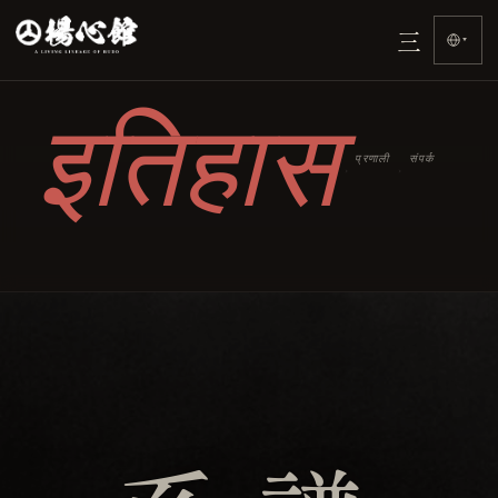
होम
Otome-ryū
वंशावली
三
›
›
›
▾
इतिहास
प्रणाली
संपर्क
›
›