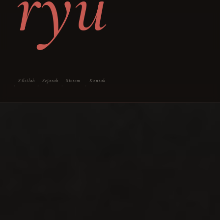
ryū
Silsilah
Sejarah
Sistem
Kontak
›
›
›
›