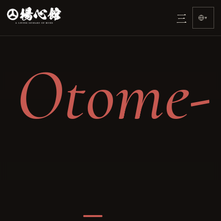
Beranda
三
›
▾
Otome-