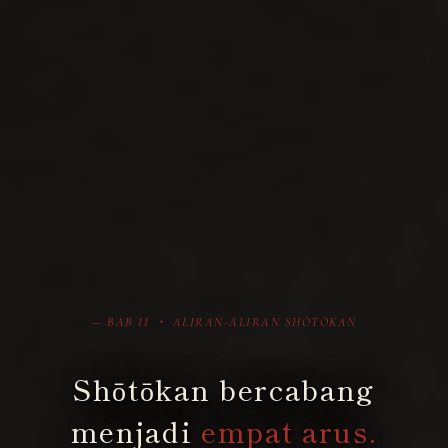
— BAB II ・ ALIRAN-ALIRAN SHŌTŌKAN
Shōtōkan bercabang
menjadi
empat arus.