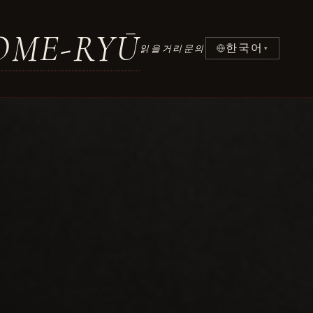
02
/ 06
OME-RYŪ
한국어
읽을거리
문의
▾