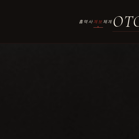
OT
체계
문의
›
홈
역사
계보
체계