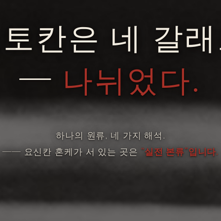
토칸은 네 갈
—
나뉘었다.
하나의 원류, 네 가지 해석.
―― 요신칸 혼케가 서 있는 곳은
“실전 본류”입니다.