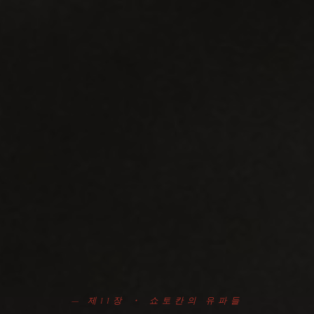
— 제II장 ・ 쇼토칸의 유파들