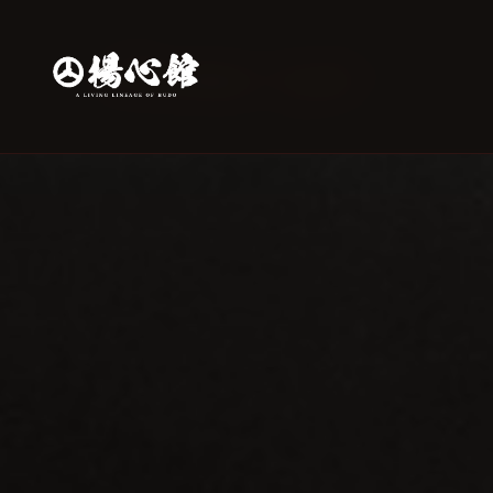
Otome-ryū
홈
계보
역사
›
›
›
›