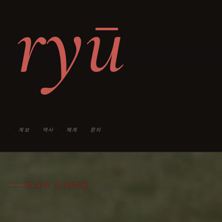
ryū
계보
역사
체계
문의
›
›
›
›
현대의 오토메류