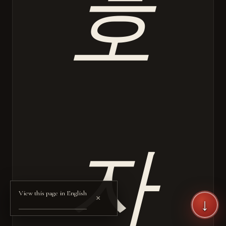
호
자
View this page in English
×
↓