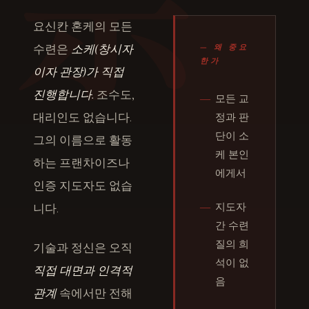
요신칸 혼케의 모든
수련은
소케(창시자
— 왜 중요
한가
이자 관장)가 직접
진행합니다.
조수도,
―
모든 교
대리인도 없습니다.
정과 판
단이 소
그의 이름으로 활동
케 본인
하는 프랜차이즈나
에게서
인증 지도자도 없습
―
지도자
니다.
간 수련
질의 희
기술과 정신은 오직
석이 없
직접 대면과 인격적
음
관계
속에서만 전해