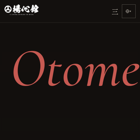
홈
三
›
▾
Otome