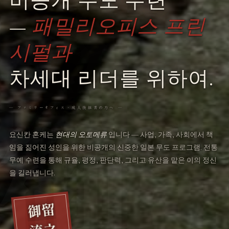
비공개 무도 수련
—
패밀리오피스 프린
시펄과
차세대 리더를 위하여.
― ファミリーオフィス・成人後継者の方へ ―
요신칸 혼케는
현대의 오토메류
입니다 ― 사업, 가족, 사회에서 책
임을 짊어진 성인을 위한 비공개의 신중한 일본 무도 프로그램. 전통
무예 수련을 통해 규율, 평정, 판단력, 그리고 유산을 맡은 이의 정신
을 길러냅니다.
御留