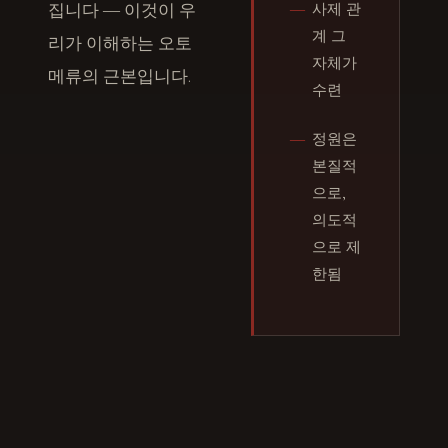
집니다 ― 이것이 우
―
사제 관
계 그
리가 이해하는 오토
자체가
메류의 근본입니다.
수련
―
정원은
본질적
으로,
의도적
으로 제
한됨