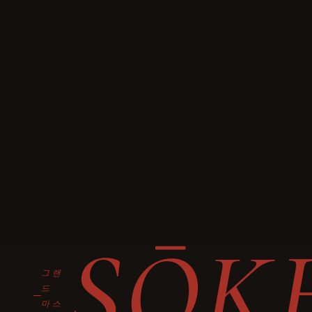
SŌK
그랜
드
마스