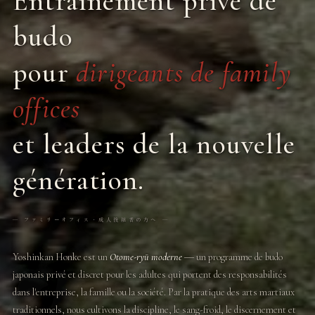
Entraînement privé de
budo
pour
dirigeants de family
offices
et leaders de la nouvelle
génération.
― ファミリーオフィス・成人後継者の方へ ―
Yoshinkan Honke est un
Otome-ryū moderne
― un programme de budo
japonais privé et discret pour les adultes qui portent des responsabilités
dans l'entreprise, la famille ou la société. Par la pratique des arts martiaux
traditionnels, nous cultivons la discipline, le sang-froid, le discernement et