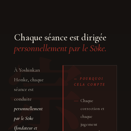
Chaque séance est dirigée
宗
personnellement par le Sōke.
À Yoshinkan
Honke, chaque
— POURQUOI
CELA COMPTE
séance est
conduite
―
Chaque
personnellement
correction et
chaque
par le Sōke
jugement
(fondateur et