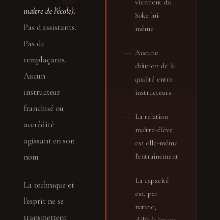
viennent du
maître de l'école).
Sōke lui-
Pas d'assistants.
même
Pas de
―
Aucune
remplaçants.
dilution de la
Aucun
qualité entre
instructeur
instructeurs
franchisé ou
―
La relation
accrédité
maître-élève
agissant en son
est elle-même
nom.
l'entraînement
―
La capacité
La technique et
est, par
l'esprit ne se
nature,
transmettent
délibérément