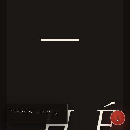
—
HÉ
View this page in English
×
↓