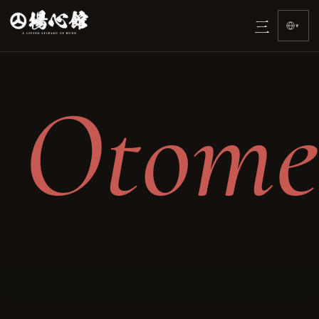
Accueil
三
›
▾
Otome