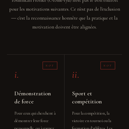
Yoshinkan Honke (Otome-ryū) n'est pas le bon endroit
pour les motivations suivantes. Ce n'est pas de l'exclusion
― c'est la reconnaissance honnête que la pratique et la
motivation doivent être alignées.
i.
ii.
Démonstration
Sport et
de force
compétition
Pour ceux qui cherchent à
Pour la compétition, la
démontrer leur force
victoire en tournoi ou la
personnelle, ou à gagner
formation d'athlètes. Les