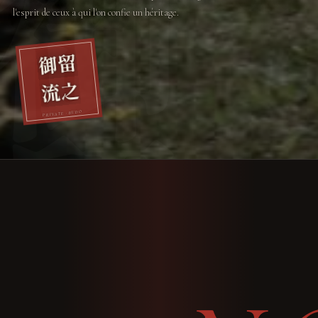
l'esprit de ceux à qui l'on confie un héritage.
御留
流之
PRIVATE · BUDO