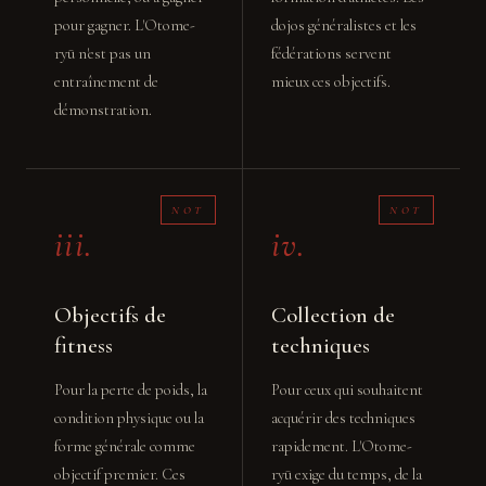
pour gagner. L'Otome-
dojos généralistes et les
ryū n'est pas un
fédérations servent
entraînement de
mieux ces objectifs.
démonstration.
iii.
iv.
Objectifs de
Collection de
fitness
techniques
Pour la perte de poids, la
Pour ceux qui souhaitent
condition physique ou la
acquérir des techniques
forme générale comme
rapidement. L'Otome-
objectif premier. Ces
ryū exige du temps, de la