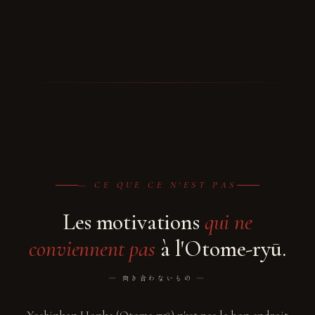
— CE QUE CE N'EST PAS
Les motivations
qui ne
conviennent pas
à l'Otome-ryū.
― 向き合わないもの ―