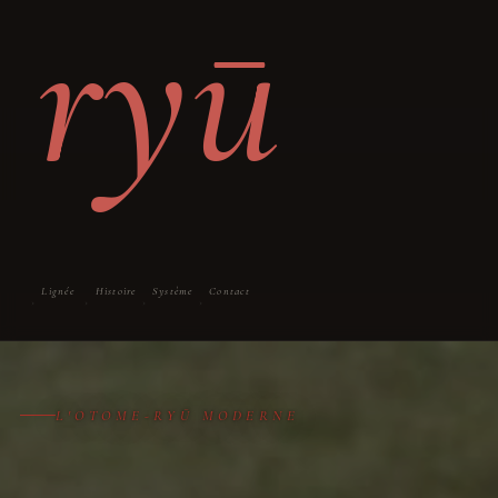
ryū
Lignée
Histoire
Système
Contact
›
›
›
›
L'OTOME-RYŪ MODERNE