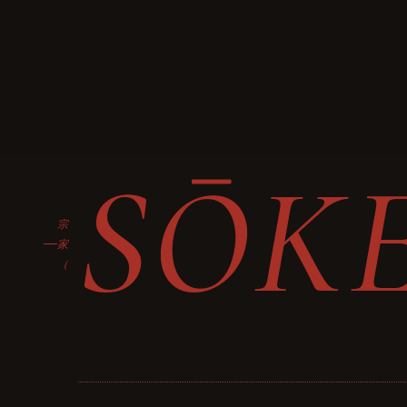
SŌK
宗
家
（