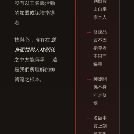
判斷皆
沒有以其名義活動
出自宗
的加盟或認證指導
家本人
者。
―
修煉品
技與心，唯有在
親
質不因
指導者
身面授與人格關係
不同而
之中方能傳承 ― 這
稀釋
是我們所理解的御
留流之根本。
―
師徒關
係本身
即是修
煉
―
名額本
質上刻
意有限