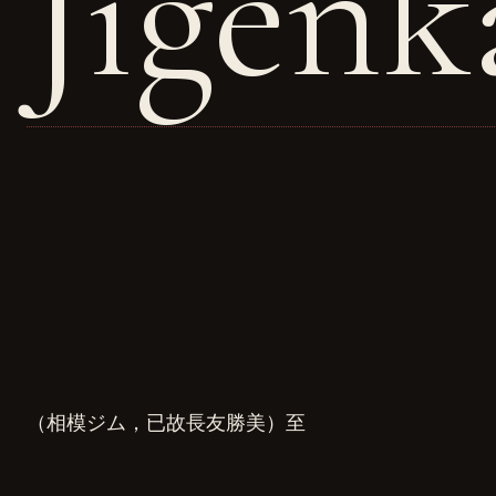
Jigenk
（相模ジム，已故長友勝美）至