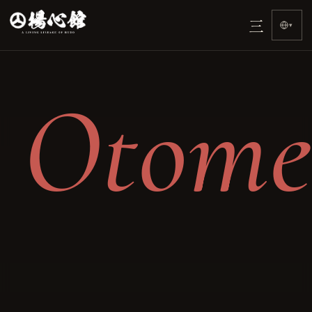
首頁
三
›
▾
Otome