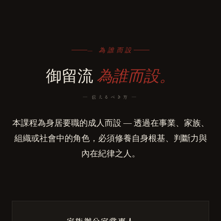
— 為誰而設
御留流
為誰而設。
― 伝えるべき方 ―
本課程為身居要職的成人而設 ― 透過在事業、家族、
組織或社會中的角色，必須修養自身根基、判斷力與
內在紀律之人。
家族辦公室當事人