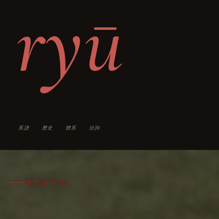
ryū
系譜
歷史
體系
洽詢
›
›
›
›
現代御留流