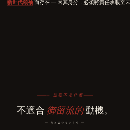
新世代領袖
而存在 ― 因其身分，必須將責任承載至
— 這裡不是什麼
不適合
御留流的
動機。
― 向き合わないもの ―