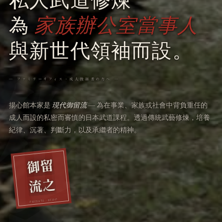
私人武道修煉
為
家族辦公室當事人
與新世代領袖而設。
― ファミリーオフィス・成人後継者の方へ ―
揚心館本家是
現代御留流
― 為在事業、家族或社會中背負重任的
成人而設的私密而審慎的日本武道課程。透過傳統武藝修煉，培養
紀律、沉著、判斷力，以及承繼者的精神。
御留
流之
PRIVATE · BUDO