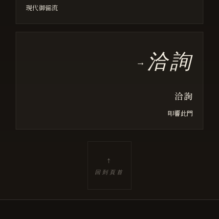
現代御留流
洽詢
→
洽詢
叩響此門
↑
回到頁首