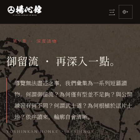
三
▾
— 第V章 ・ 深度讀物
御留流 ・ 再深入一點。
導覽無法盡述之事，我們彙集為一系列短篇讀
物。何謂御留流？為何僅有型並不足夠？與公開
練習有何不同？何謂武士道？為何根植於這片土
地？依序讀來，輪廓自會清晰。
YOSHINKAN HONKE ・ READINGS