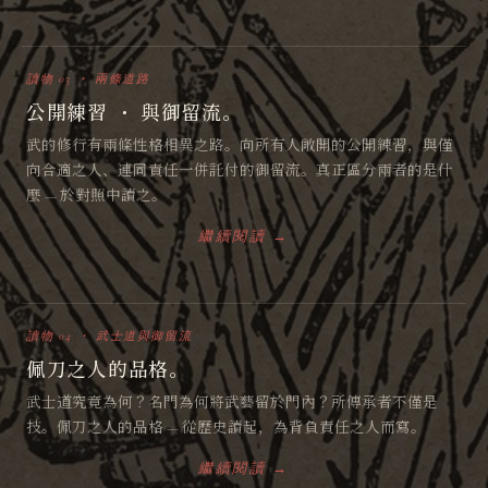
讀物 03 ・ 兩條道路
公開練習 ・ 與御留流。
武的修行有兩條性格相異之路。向所有人敞開的公開練習，與僅
向合適之人、連同責任一併託付的御留流。真正區分兩者的是什
麼 — 於對照中讀之。
繼續閱讀 →
讀物 04 ・ 武士道與御留流
佩刀之人的品格。
武士道究竟為何？名門為何將武藝留於門內？所傳承者不僅是
技。佩刀之人的品格 — 從歷史讀起，為背負責任之人而寫。
繼續閱讀 →