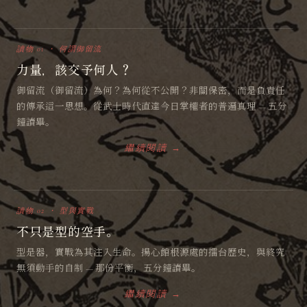
讀物 01 ・ 何謂御留流
力量，該交予何人？
御留流（御留流）為何？為何從不公開？非關保密，而是負責任
的傳承這一思想。從武士時代直達今日掌權者的普遍真理 — 五分
鐘讀畢。
繼續閱讀 →
讀物 02 ・ 型與實戰
不只是型的空手。
型是器，實戰為其注入生命。揚心館根源處的擂台歷史，與終究
無須動手的自制 — 那份平衡，五分鐘讀畢。
繼續閱讀 →