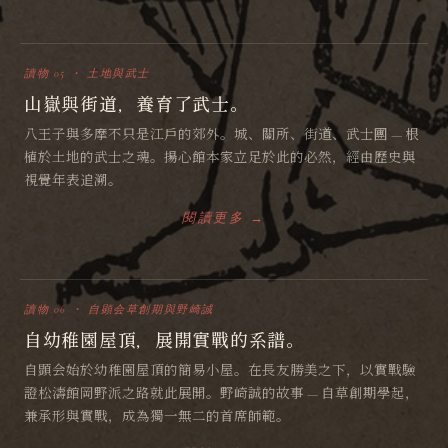
讀物 05 ・ 土地與武士
山嶽與街道，養育了武士。
八王子與多摩不只是江戶的郊外。城、關所、街道、武士團 — 根
植於土地的武士之魂。揚心館本家立足於此的必然，經由歷史與
視覺年表追溯。
閱讀更多 →
讀物 06 ・ 自顕会草創期與野崎誠
自幼稚園屋頂，展開實戰的系譜。
自顕会始於幼稚園屋頂的簡易小屋。在長友勝美之下，以實戰驗
證松濤館岡野派之路就此展開。野崎誠的故事 — 自草創期學起，
兼承形與實戰，成為獨一無二的首席師範。