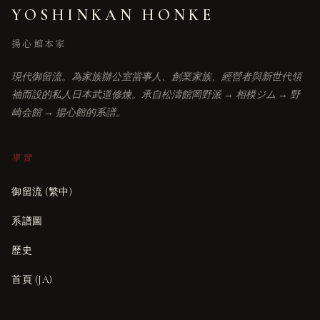
YOSHINKAN HONKE
揚心館本家
現代御留流。為家族辦公室當事人、創業家族、經營者與新世代領
袖而設的私人日本武道修煉。承自松濤館岡野派 → 相模ジム → 野
崎会館 → 揚心館的系譜。
導覽
御留流 (繁中)
系譜圖
歷史
首頁 (JA)