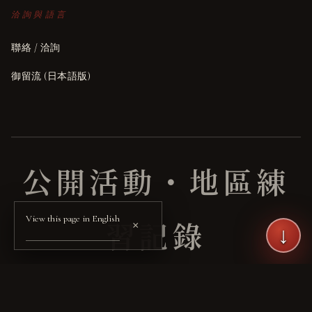
洽詢與語言
聯絡 / 洽詢
御留流 (日本語版)
公開活動・地區練
View this page in English
×
習記錄
↓
PUBLIC RECORD /