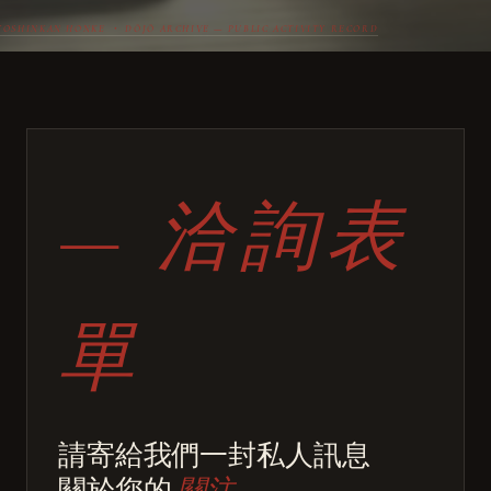
YOSHINKAN HONKE ・ DŌJŌ ARCHIVE — PUBLIC ACTIVITY RECORD
— 洽詢表
單
請寄給我們一封私人訊息
關於您的
關注。