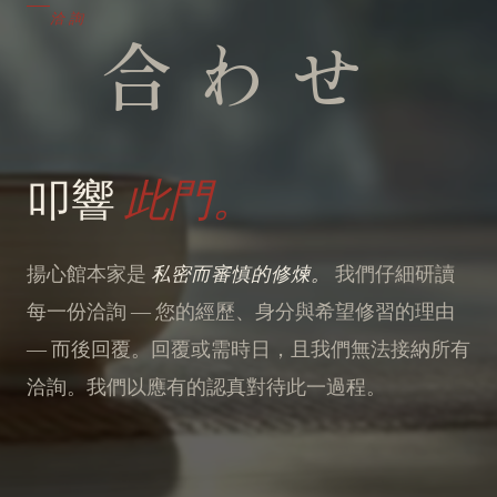
問
洽詢
合わせ
叩響
此門。
揚心館本家是
私密而審慎的修煉。
我們仔細研讀
每一份洽詢 ― 您的經歷、身分與希望修習的理由
― 而後回覆。回覆或需時日，且我們無法接納所有
洽詢。我們以應有的認真對待此一過程。