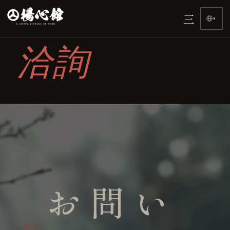
首頁
Otome-ryū
系譜
歷史
體系
三
›
›
›
›
›
▾
洽詢
お問い
私人