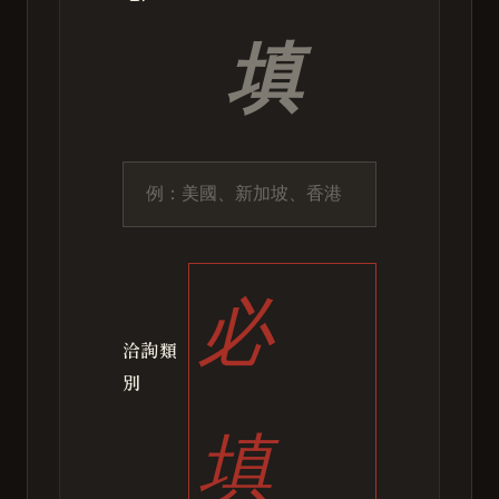
填
必
洽詢類
別
填