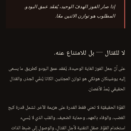
إذا صار الفوز الهدفَ الوحيد، يُفقَد عمق البودو.
المطلوب هو توازن الاثنين معًا.
لا للقتال — بل للامتناع عنه.
على أنّ جعل الفوز الغاية الوحيدة، يُفقد عمق البودو كطريق. ما يسعى
إليه يوشينكان هونكي هو توازن العجلتين. الكاتا يُنمّي الجذر، والقتال
الحقيقي يُمدّ الأغصان.
القوّة الحقيقيّة لا تعني فقط القدرة على هزيمة الآخر. تشمل قدرة كبح
الغضب، والوفاء بالعهد، وحماية الضعيف، والقلب الذي لا يُسيء
استخدام القوّة. صقل التقنية لأجل القتال، والوصول إلى ضبط الذات