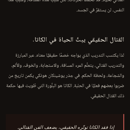
القتالي نحيلًا. قد تُحفَظ الحركات، لكنّ سبب هذه المسافة، وسبب هذا
النفس، لن يستقرّ في الجسد.
القتال الحقيقي يبثّ الحياة في الكاتا.
لذا يكتسب التدريب الذي يواجه خصمًا حقيقيًّا معناه. عبر المبارزة
والتدريب القتالي، يتعلّم المرء المسافة، والاستجابة، والخوف، والألم،
والشجاعة، ولحظة الحكم. في جذر يوشينكان هونكي يكمن تاريخ من
ضربوا بعضهم فعليًّا في الحلبة. الكاتا هو البلّورة التي طُويت فيها حكمة
ذلك القتال الحقيقي.
إذا فقد الكاتا توتّره الحقيقي، يضعف الفن القتالي.