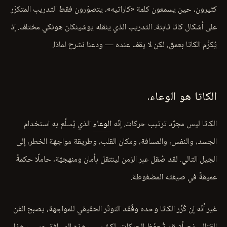
كثيرون، حين يسمعون كلمة «كاراتيه»، يتصوّرون فقط التدريب المتكرّر
على أشكال كاتا ثابتة. التدريب الذي ينقله يوشينكان هونكي مختلف. إذ
يُكرَّم الكاتا بعمق، لكن لا يقف عنده — ودعنا نشرح لماذا.
الكاتا هو الوعاء.
الكاتا ليس مجرّد ترتيب حركات. إنّه
الوعاء
الذي يُسلَّم به استخدام
الجسد، والنفس، والمسافة، ومكان القلب، وطريقة مواجهة الخطر، إلى
الجيل التالي. لقد صُقل عبر الزمن لينتقل بأمان ومنهجيّة، حاملًا حكمةً
عميقةً في صيغته المضغوطة.
غير أنّه إن كُرِّر الكاتا وحده وفُقد التوتّر الحقيقي للمواجهة، يصبح الفن