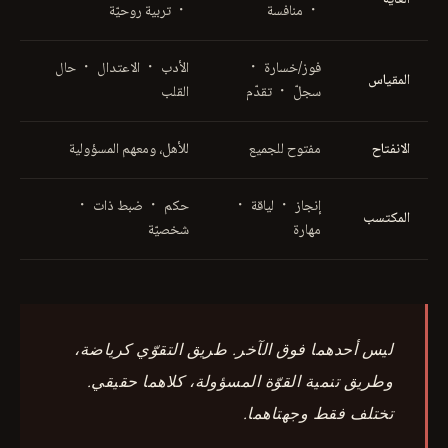
・ منافسة
・ تربية روحيّة
فوز/خسارة ・
الأدب ・ الاعتدال ・ حال
المقياس
سجلّ ・ تقدّم
القلب
الانفتاح
مفتوح للجميع
للأهل، ومعهم المسؤولية
إنجاز ・ لياقة ・
حكم ・ ضبط ذات ・
المكتسب
مهارة
شخصيّة
ليس أحدهما فوق الآخر. طريق التقوّي كرياضة،
وطريق تنمية القوّة المسؤولة، كلاهما حقيقي.
تختلف فقط وجهتاهما.