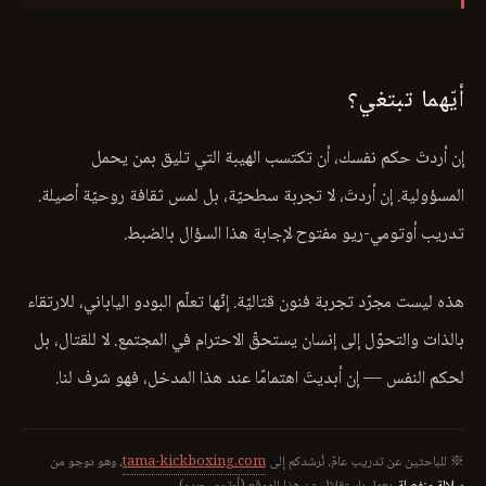
أيّهما تبتغي؟
إن أردتَ حكم نفسك، أن تكتسب الهيبة التي تليق بمن يحمل
المسؤولية. إن أردتَ، لا تجربة سطحيّة، بل لمس ثقافة روحيّة أصيلة.
تدريب أوتومي-ريو مفتوح لإجابة هذا السؤال بالضبط.
هذه ليست مجرّد تجربة فنون قتاليّة. إنّها تعلّم البودو الياباني، للارتقاء
بالذات والتحوّل إلى إنسان يستحقّ الاحترام في المجتمع. لا للقتال، بل
لحكم النفس — إن أبديتَ اهتمامًا عند هذا المدخل، فهو شرف لنا.
※ للباحثين عن تدريب عامّ، نُرشدكم إلى
tama-kickboxing.com
، وهو دوجو من