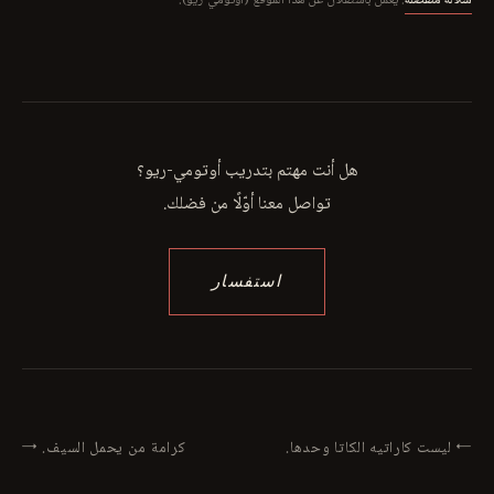
سلالة منفصلة
. يعمل باستقلال عن هذا الموقع (أوتومي-ريو).
هل أنت مهتم بتدريب أوتومي-ريو؟
تواصل معنا أوّلًا من فضلك.
استفسار
← ليست كاراتيه الكاتا وحدها.
كرامة من يحمل السيف. →