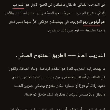
في التدريب القتالي طريقان مختلفان في الطبع. الأوّل هو
التدريب
العامّ
، مفتوح للجميع — موجَّه نحو الصحّة والرياضة والمسابقة. والآخر
هو
أوتومي-ريو
الموروث في يوشينكان هونكي. كلٌّ منهما يسير نحو
وجهة مختلفة — نودّ بيان ذلك بوضوح.
التدريب العامّ ── الطريق المفتوح الصحّي.
ما يهدف إليه التدريب العامّ هو التقدّم كرياضة، وبناء الصحّة، والفوز
في المنافسة. أهداف واضحة، وعرق ينساب، وتقنية تُختبر، ونتائج
تعود أرقامًا أو فوزًا أو خسارة. مكان مفتوح وصحّي لتمرين الجسد
والعقل وللإحساس بالإنجاز. هذا، بلا شكّ، طريق ذو قيمة.