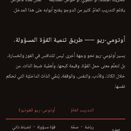
لتحريك الجسد، أو التقوّي، أو خوض المسابقة — لمثل هذه الأغراض
يلائم التدريب العامّ. كثير من الدوجو يفتح أبوابه على هذا المدخل.
أوتومي-ريو ── طريق تنمية القوّة المسؤولة.
يسير أوتومي-ريو نحو وجهة أخرى. ليس للتنافس في الفوز والخسارة،
بل لتعلّم معنى حمل القوّة، وقيمة كبحها، وأهمّية ضبط الذات. من
خلال الكاتا، والأدب، والنفس، والوقفة، يُنمّي الذاتَ الداخليّة التي تحكم
نفسها.
التدريب العامّ
أوتومي-ريو (هونبو)
رياضة ・ صحّة
قوّة مسؤولة ・ انضباط ذاتي
الغاية