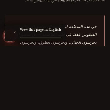
للعاصمة. كان هذا الموقع الجيوسياسي لهاتشيوجي وتاما.
في هذه المنطقة لم يكن هناك ساموراي يؤدّون
View this page in English
×
الطقوس فقط في قلب العاصمة — بل ساموراي
↓
يحرسون الجبال، ويحرسون الطرق، ويحرسون
الأرض. كان هناك بوشيدو متجذّر في التربة.