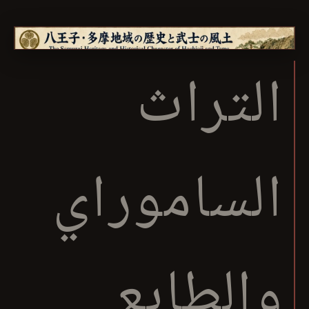
التراث
الساموراي
والطابع