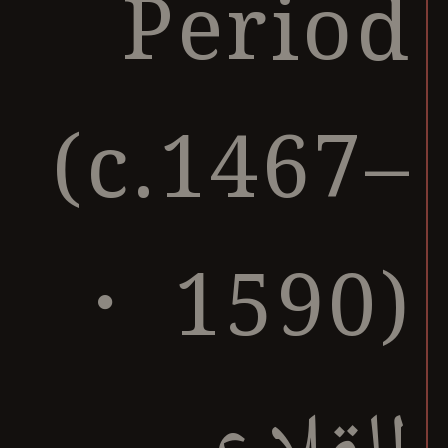
Period
(c.1467–
1590) ・