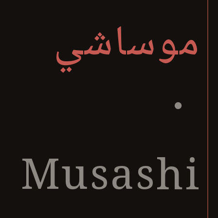
موساشي
・
Musashi