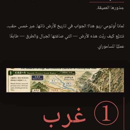
جذورها العميقة.
لماذا أوتومي-ريو هنا؟ الجواب في تاريخ الأرض ذاتها. عبر خمس حقب،
نتتبَّع كيف ربّت هذه الأرض — التي صاغتها الجبال والطرق — طابعًا
عمليًّا للساموراي.
① غرب