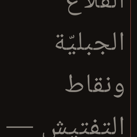
القلاع
الجبليّة
ونقاط
التفتيش —