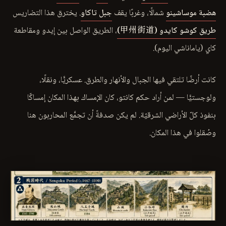
هضبة موساشينو
شمالًا، وغربًا يقف
جبل تاكاو
. يخترق هذا التضاريس
طريق كوشو كايدو (甲州街道)
، الطريق الواصل بين إيدو ومقاطعة
كاي (ياماناشي اليوم).
كانت أرضًا تلتقي فيها الجبال والأنهار والطرق. عسكريًّا، ونقلًا،
ولوجستيًّا — لمن أراد حكم كانتو، كان الإمساك بهذا المكان إمساكًا
بنفوذ كلّ الأراضي الشرقيّة. لم يكن صدفةً أن تجمَّع المحاربون هنا
وصُقلوا في هذا المكان.