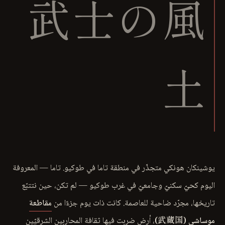
武士の風
土
يوشينكان هونكي متجذّر في منطقة تاما في طوكيو. تاما — المعروفة
اليوم كحيّ سكنيّ وجامعيّ في غرب طوكيو — لم تكن، حين نتتبّع
تاريخها، مجرّد ضاحية للعاصمة. كانت ذات يوم جزءًا من
مقاطعة
موساشي (武蔵国)
، أرض ضربت فيها ثقافة المحاربين الشرقيّين