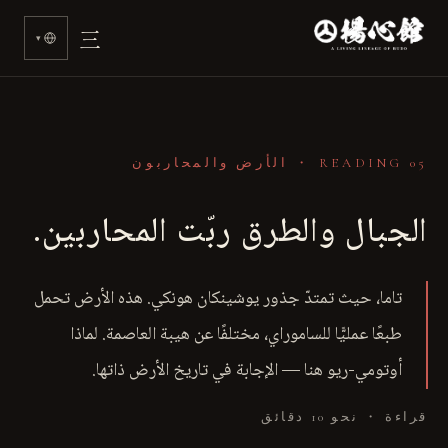
>
三
▾
READING 05 ・ الأرض والمحاربون
الجبال والطرق ربّت المحاربين.
تاما، حيث تمتدّ جذور يوشينكان هونكي. هذه الأرض تحمل
طبعًا عمليًّا للساموراي، مختلفًا عن هيبة العاصمة. لماذا
أوتومي-ريو هنا — الإجابة في تاريخ الأرض ذاتها.
قراءة ・ نحو 10 دقائق