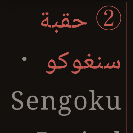
② حقبة
سنغوكو
・
Sengoku