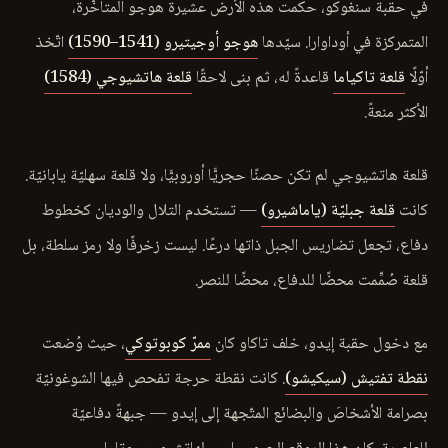
في حقبة سنغوكو، حكمت هذه الأرض عشيرة هوجو المتأخّرة،
المتمركزة في أوداوارا. سيّدها
هوجو أوجيتيرو (1541–1590)
اتّخذ
أوّلًا
قلعة تاكياما
قاعدةً له، ثم بنى لاحقًا
قلعة هاتشيوجي (1584)
الأكثر منعةً.
قلعة هاتشيوجي لم تكن حصنًا حجريًّا أوروبيًّا، ولا قلعة سهليّة يابانيّة.
كانت
قلعة جبليّة (ياماشيرو)
— تستخدم التلال والوديان كخطوط
دفاع، تجعل تضاريس الجبل ذاتها درعًا. ليست زخرفًا ولا رمز سلطة، بل
قلعة صُمِّمت محضًا للدفاع، محضًا للنصر.
مع دخول حقبة إيدو، خلف تاكاو كان
ممرّ كوبوتوكي
، حيث وُضعت
نقطة تفتيش (سيكيشو)
. كانت نقطة حرجة تفحص فيها الشوغونيّة
بصرامة الأشخاصَ والبضائع المتّجهة إلى إيدو — جبهةً دفاعيّة