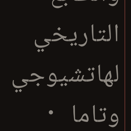
التاريخي
لهاتشيوجي
وتاما ・